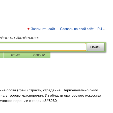
Запомнить сайт
Словарь на свой сайт
RU
едии на Академике
Найти!
Книги
Игры ⚽
 слова (греч.) страсть, страдание. Первоначально было
на в теорию красноречия. Из области ораторского искусства
тическое перешли в теорию&#8230; …