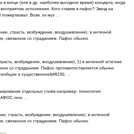
 в конце (или в др. наиболее выгодное время) концерта, когда
 восприятию исполнения. Кого ставим в пафос? Звезд на
 пожертвовал. Возм. из муз …
ание, страсть, возбуждение, воодушевление), в античной
ие, связанное со страданием. Пафос обычно
трасть, возбуждение, воодушевление), 1) в античной эстетике
анное со страданием. Пафос противопоставляется обычно
 всеобщее и существенное&#8230; …
ирование отдельных слоёв например: технология
 ПАФОС техн …
ние, страсть, возбуждение, воодушевление), в античной
ие, связанное со страданием. Пафос обычно
варь