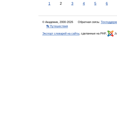
1
2
3
4
5
6
© Академик, 2000-2026
Обратная связь:
Техподдерж
👣 Путешествия
Экспорт словарей на сайты
, сделанные на PHP,
Jo