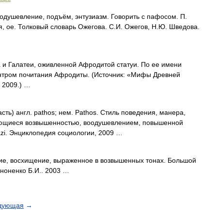
одушевление, подъём, энтузиазм. Говорить с пафосом. П.
ая, ое. Толковый словарь Ожегова. С.И. Ожегов, Н.Ю. Шведова.
и Галатеи, оживленной Афродитой статуи. По ее имени
ентром почитания Афродиты. (Источник: «Мифы Древней
 2009.) …
асть) англ. pathos; нем. Pathos. Стиль поведения, манера,
зующиеся возвышенностью, воодушевлением, повышенной
zi. Энциклопедия социологии, 2009 …
е, восхищение, выраженное в возвышенных тонах. Большой
ононенко Б.И.. 2003 …
дующая
→