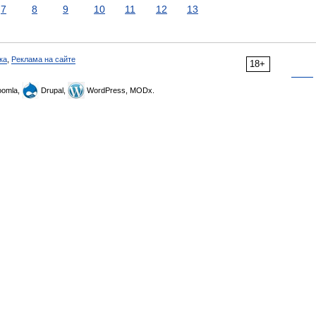
7
8
9
10
11
12
13
ка
,
Реклама на сайте
18+
omla,
Drupal,
WordPress, MODx.