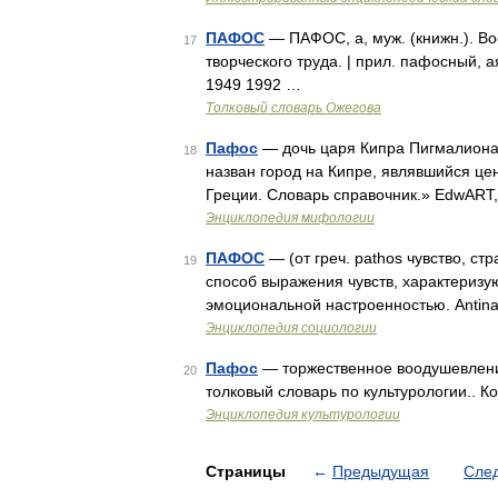
ПАФОС
— ПАФОС, а, муж. (книжн.). Во
17
творческого труда. | прил. пафосный, 
1949 1992 …
Толковый словарь Ожегова
Пафос
— дочь царя Кипра Пигмалиона 
18
назван город на Кипре, являвшийся ц
Греции. Словарь справочник.» EdwART,
Энциклопедия мифологии
ПАФОС
— (от греч. pathos чувство, стр
19
способ выражения чувств, характери
эмоциональной настроенностью. Antina
Энциклопедия социологии
Пафос
— торжественное воодушевлени
20
толковый словарь по культурологии.. К
Энциклопедия культурологии
Страницы
←
Предыдущая
Сле