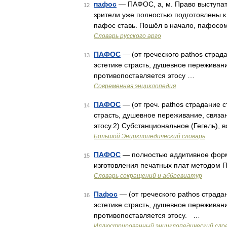
пафос
— ПАФОС, а, м. Право выступать
12
зрители уже полностью подготовлены к
пафос ставь. Пошёл в начало, пафосом
Словарь русского арго
ПАФОС
— (от греческого pathos страд
13
эстетике страсть, душевное переживан
противопоставляется этосу …
Современная энциклопедия
ПАФОС
— (от греч. pathos страдание с
14
страсть, душевное переживание, связ
этосу.2) Субстанциональное (Гегель),
Большой Энциклопедический словарь
ПАФОС
— полностью аддитивное форм
15
изготовления печатных плат методом
Словарь сокращений и аббревиатур
Пафос
— (от греческого pathos страда
16
эстетике страсть, душевное переживан
противопоставляется этосу. …
Иллюстрированный энциклопедический сло