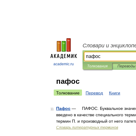
Словари и энциклоп
academic.ru
Толкования
Переводы
пафос
Толкование
Перевод
Книги
Пафос
— ПАФОС. Буквальное значение
11
введено в качестве специального терми
термин П. и производный от него пате
Словарь литературных терминов